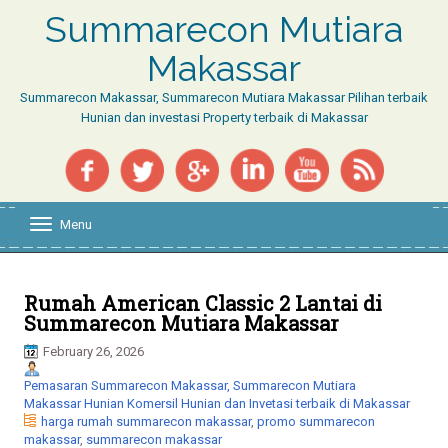
Summarecon Mutiara
Makassar
Summarecon Makassar, Summarecon Mutiara Makassar Pilihan terbaik
Hunian dan investasi Property terbaik di Makassar
Menu
T
o
g
g
l
Rumah American Classic 2 Lantai di
e
Summarecon Mutiara Makassar
n
a
February 26, 2026
v
Pemasaran Summarecon Makassar, Summarecon Mutiara
i
Makassar Hunian Komersil Hunian dan Invetasi terbaik di Makassar
g
harga rumah summarecon makassar
,
promo summarecon
a
makassar
,
summarecon makassar
t