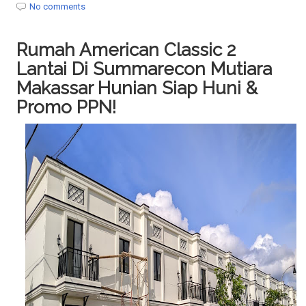
No comments
i
o
n
Rumah American Classic 2
Lantai Di Summarecon Mutiara
Makassar Hunian Siap Huni &
Promo PPN!