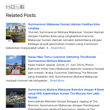
Related Posts:
Summarecon Makassar Hunian Idaman Fasilitas Kota
Lengkap
Rumah Summarecon Mutiara Makassar: Hunian Idaman
dengan Fasilitas Kota yang LengkapSummarecon
Makassar hunian idaman semakin berkembang dengan
berbagai proyek perumahan modern yang memenuhi
kebutuhan masyarakat urban. S…
Read More
Raisa Hibur Tamu Customer Gathering The Morizen
Summarecon Mutiara Makassar
Pada malam spesial Jumat, 21 Juni 2024, Phinisi
Ballroom Hotel Claro Makassar dipenuhi suasana hangat
dan mewah. Acara Customer Gathering The Morizen
yang diadakan oleh Summarecon Mutiara Makassar
menjadi momen tak terlupakan…
Read More
Summarecon Mutiara Makassar Bermitra dengan 8 Bank
untuk KPR, Kepemilikan Hunian The Morizen Kini Lebih
Mudah
Kemudahan Memiliki Hunian Bergaya Jepang di The
Morizen, Summarecon Makassar, dengan Pembiayaan
FleksibelHunian eksklusif bernuansa Jepang di The