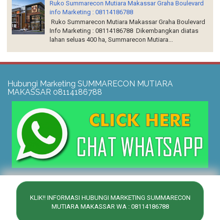
Ruko Summarecon Mutiara Makassar Graha Boulevard
info Marketing : 08114186788
Ruko Summarecon Mutiara Makassar Graha Boulevard
Info Marketing : 08114186788 Dikembangkan diatas
lahan seluas 400 ha, Summarecon Mutiara...
Hubungi Marketing SUMMARECON MUTIARA
MAKASSAR 08114186788
KLIK!! INFORMASI HUBUNGI MARKETING SUMMARECON
Copyright ©
2026
Summarecon Mutiara Makassar
| Powered by
Blogger
MUTIARA MAKASSAR WA : 08114186788
Design by
ThemePix.com
| Blogger Theme by
Lasantha
-
Premium Blogger