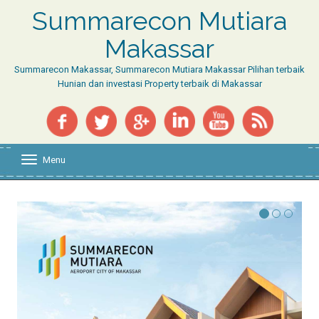
Summarecon Mutiara
Makassar
Summarecon Makassar, Summarecon Mutiara Makassar Pilihan terbaik
Hunian dan investasi Property terbaik di Makassar
Menu
T
o
g
g
l
e
n
a
v
i
g
a
t