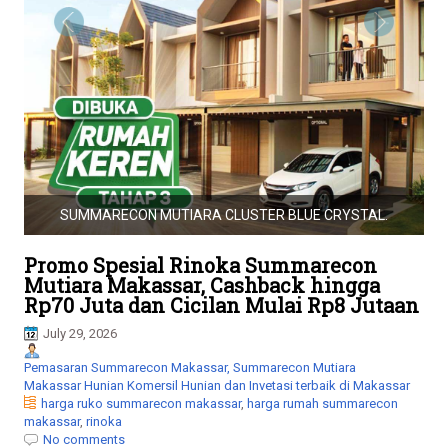
i
o
RUKO GRAHA BOULEVARD
n
TER BLUE CRYSTAL.
Promo Spesial Rinoka Summarecon
Mutiara Makassar, Cashback hingga
Rp70 Juta dan Cicilan Mulai Rp8 Jutaan
July 29, 2026
Pemasaran Summarecon Makassar, Summarecon Mutiara
Makassar Hunian Komersil Hunian dan Invetasi terbaik di Makassar
harga ruko summarecon makassar
,
harga rumah summarecon
makassar
,
rinoka
No comments